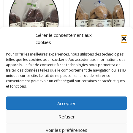
Gérer le consentement aux
cookies
Pour offrir les meilleures expériences, nous utilisons des technologies
telles que les cookies pour stocker et/ou accéder aux informations des
Petits sablés au cacao
Petits sablés au citron
appareils. Le fait de consentir à ces technologies nous permettra de
4,20
€
4,20
€
traiter des données telles que le comportement de navigation ou les ID
uniques sur ce site. Le fait de ne pas consentir ou de retirer son
consentement peut avoir un effet négatif sur certaines caractéristiques
Ajouter au panier
Ajouter au panier
et fonctions.
Accepter
Refuser
Biscuiterie Amérantine © All Right Reserved
Voir les préférences